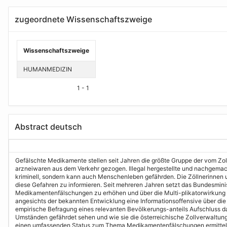
zugeordnete Wissenschaftszweige
Wissenschaftszweige
HUMANMEDIZIN
1 - 1
Abstract deutsch
Gefälschte Medikamente stellen seit Jahren die größte Gruppe der vom Zoll 
arzneiwaren aus dem Verkehr gezogen. Illegal hergestellte und nachgemachte
kriminell, sondern kann auch Menschenleben gefährden. Die Zöllnerinnen un
diese Gefahren zu informieren. Seit mehreren Jahren setzt das Bundesmini
Medikamentenfälschungen zu erhöhen und über die Multi-plikatorwirkung d
angesichts der bekannten Entwicklung eine Informationsoffensive über di
empirische Befragung eines relevanten Bevölkerungs-anteils Aufschluss d
Umständen gefährdet sehen und wie sie die österreichische Zollverwaltung
einen umfassenden Status zum Thema Medikamentenfälschungen ermitteln. 