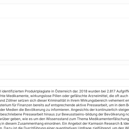
identifizierten Produktplagiate in Österreich dar. 2018 wurden bei 2.817 Aufgrif
 Medikamente, wirkungslose Pillen oder gefälschte Arzneimittel, die oft auch no
d Zöllner setzen sich dieser Kriminalität in ihrem Wirkungsbereich vehement ent
sterium für Finanzen bereits auf entsprechende aktive Pressearbeit, um in dem 
er Medien die Bevölkerung zu informieren. Angesichts der kontinuierlich steig
e beschriebene Pressearbeit hinaus zur Bewusstseins-bildung der Bevölkerung n
arüber geben, wie es um den Wissensstand zum Thema Medikamentenfälschungen b
 in diesem Zusammenhang einordnen. Ein Angebot der Karmasin Research & Identit
Dazu ist die Durchführung einer quantitativen Umfrage zielführend, um den W