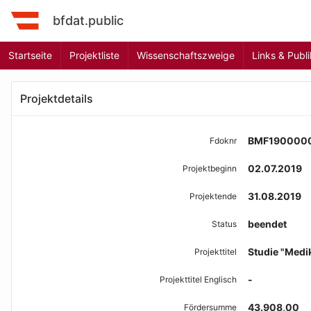
bfdat.public
Startseite
Projektliste
Wissenschaftszweige
Links & Publ
Projektdetails
BMF190000
Fdoknr
02.07.2019
Projektbeginn
31.08.2019
Projektende
beendet
Status
Studie "Med
Projekttitel
-
Projekttitel Englisch
43.908,00
Fördersumme