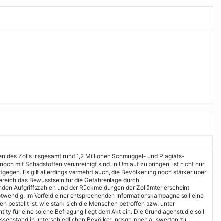
fen des Zolls insgesamt rund 1,2 Millionen Schmuggel- und Plagiats-
ch mit Schadstoffen verunreinigt sind, in Umlauf zu bringen, ist nicht nur
gegen. Es gilt allerdings vermehrt auch, die Bevölkerung noch stärker über
Bereich das Bewusstsein für die Gefahrenlage durch
enden Aufgriffszahlen und der Rückmeldungen der Zollämter erscheint
otwendig. Im Vorfeld einer entsprechenden Informationskampagne soll eine
estellt ist, wie stark sich die Menschen betroffen bzw. unter
y für eine solche Befragung liegt dem Akt ein. Die Grundlagenstudie soll
issenstand in unterschiedlichen Bevölkerungsgruppen auswerten zu