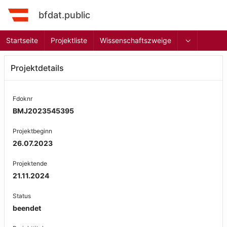
bfdat.public
Startseite
Projektliste
Wissenschaftszweige
Projektdetails
Fdoknr
BMJ2023545395
Projektbeginn
26.07.2023
Projektende
21.11.2024
Status
beendet