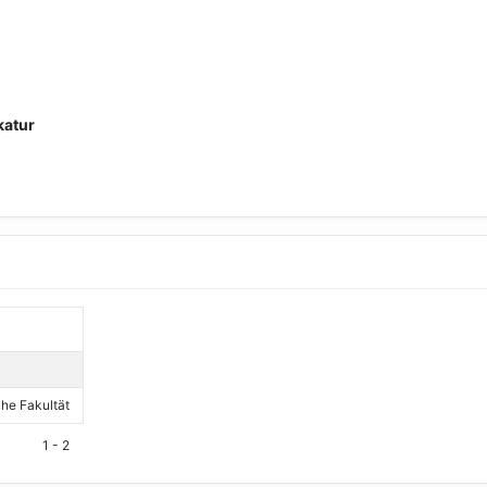
katur
che Fakultät
1 - 2